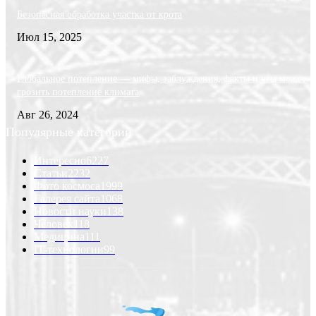
Безопасная обработка участка от крота
Июл 15, 2025
Глобальное потепление — мифы, заблуждения, факты и чем может
грозить потепление климата
Авг 26, 2024
Популярные категории
Интересно
6227
Статьи
2232
Фото космоса
1999
Галерея сайта
1068
Новости науки
138
Человек
118
Медицина
111
IT-технологии
99