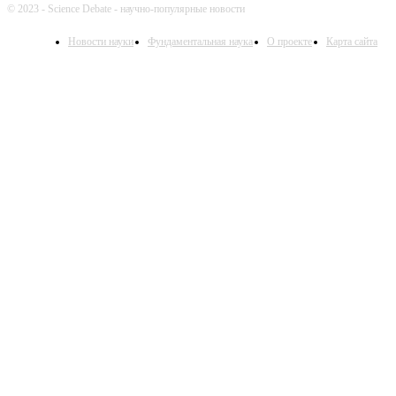
© 2023 - Science Debate - научно-популярные новости
Новости науки
Фундаментальная наука
О проекте
Карта сайта