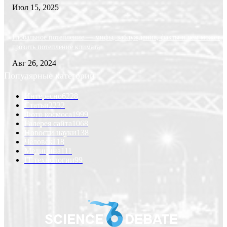
Июл 15, 2025
Глобальное потепление — мифы, заблуждения, факты и чем может
грозить потепление климата
Авг 26, 2024
Популярные категории
Интересно
6228
Статьи
2232
Фото космоса
1999
Галерея сайта
1068
Новости науки
138
Человек
118
Медицина
111
IT-технологии
99