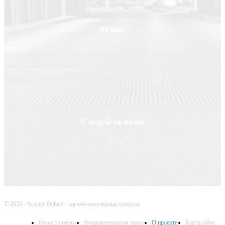
О нас
Проект ScienceDebate2008.com является научно-популярным
периодическим изданием, призванным освещать новые технологии и
помогать делать нашу жизнь лучше
Следуй за нами
© 2023 - Science Debate - научно-популярные новости
Новости науки
Фундаментальная наука
О проекте
Карта сайта