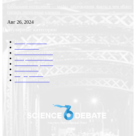
Глобальное потепление — мифы, заблуждения, факты и чем может
грозить потепление климата
Авг 26, 2024
Популярные категории
Интересно
6228
Статьи
2232
Фото космоса
1999
Галерея сайта
1068
Новости науки
138
Человек
118
Медицина
111
IT-технологии
99