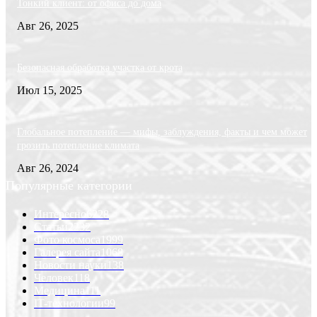
Тонкий клиент: от офиса до дома
Авг 26, 2025
Безопасная обработка участка от крота
Июл 15, 2025
Глобальное потепление — мифы, заблуждения, факты и чем может
грозить потепление климата
Авг 26, 2024
Популярные категории
Интересно
6228
Статьи
2232
Фото космоса
1999
Галерея сайта
1068
Новости науки
138
Человек
118
Медицина
111
IT-технологии
99