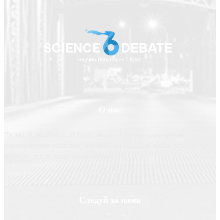
О нас
Проект ScienceDebate2008.com является научно-популярным
периодическим изданием, призванным освещать новые технологии и
помогать делать нашу жизнь лучше
Следуй за нами