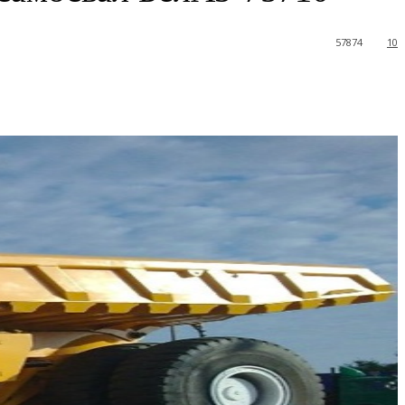
57874
10