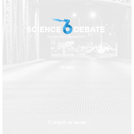
О нас
Проект ScienceDebate2008.com является научно-популярным
периодическим изданием, призванным освещать новые технологии и
помогать делать нашу жизнь лучше
Следуй за нами