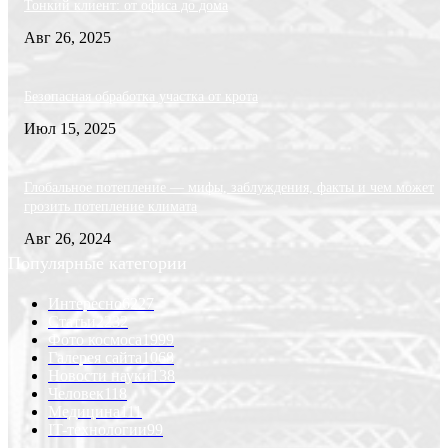
Тонкий клиент: от офиса до дома
Авг 26, 2025
Безопасная обработка участка от крота
Июл 15, 2025
Глобальное потепление — мифы, заблуждения, факты и чем может
грозить потепление климата
Авг 26, 2024
Популярные категории
Интересно
6227
Статьи
2232
Фото космоса
1999
Галерея сайта
1068
Новости науки
138
Человек
118
Медицина
111
IT-технологии
99