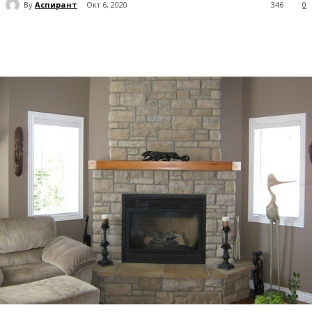
By
Аспирант
Окт 6, 2020
346
0