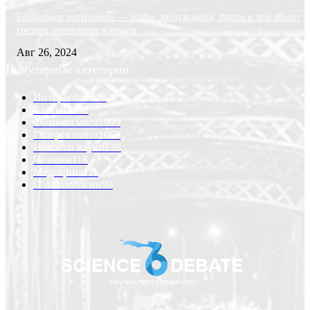
Глобальное потепление — мифы, заблуждения, факты и чем может
грозить потепление климата
Авг 26, 2024
Популярные категории
Интересно
6228
Статьи
2232
Фото космоса
1999
Галерея сайта
1068
Новости науки
138
Человек
118
Медицина
111
IT-технологии
99