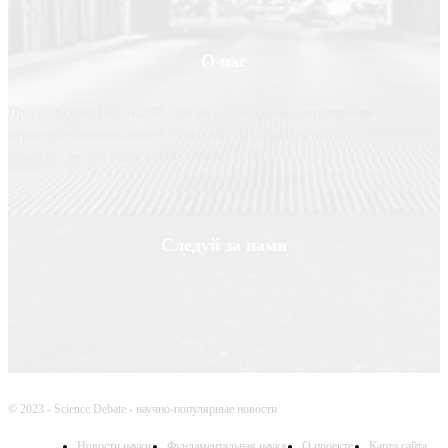
О нас
Проект ScienceDebate2008.com является научно-популярным
периодическим изданием, призванным освещать новые технологии и
помогать делать нашу жизнь лучше
Следуй за нами
© 2023 - Science Debate - научно-популярные новости
Новости науки
Фундаментальная наука
О проекте
Карта сайта