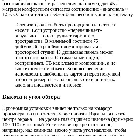
расстояния до экрана и разрешения: например, для 4K-
матрицы комфортным считается соотношение «диагональ ×
1,5». Однако эстетика требует большего внимания к контексту.
Телевизор должен быть пропорционален стене и
мебели. Если устройство «перевешивает»
визуально — оно нарушает гармонию
пространства. В маленькой гостиной 75-
дюймовый экран будет доминировать, а в
просторной студии 43-дюймовая панель может
просто потеряться. Оптимальный подход —
воспринимать ТВ как элемент композиции, а не
как технический объект. Хорошее решение —
использовать шаблоны из картона перед покупкой,
чтобы «примерить» диагональ к стене и понять,
как она вписывается в интерьер.
Высота и угол обзора
Эргономика установки влияет не только на комфорт
просмотра, но и на эстетику восприятия. Идеальная высота
центра экрана — на уровне глаз сидящего человека (примерно
100–110 см от пола). Если телевизор крепится выше,
например, над камином, важно учесть угол наклона, чтобы
изображение не искажалось, а шея зрителя не испытывала