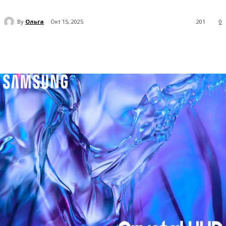
By
Ольга
Окт 15, 2025
201
0