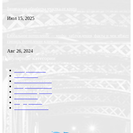
Безопасная обработка участка от крота
Июл 15, 2025
Глобальное потепление — мифы, заблуждения, факты и чем может
грозить потепление климата
Авг 26, 2024
Популярные категории
Интересно
6226
Статьи
2232
Фото космоса
1999
Галерея сайта
1068
Новости науки
138
Человек
118
Медицина
111
IT-технологии
99