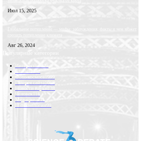
Безопасная обработка участка от крота
Июл 15, 2025
Глобальное потепление — мифы, заблуждения, факты и чем может
грозить потепление климата
Авг 26, 2024
Популярные категории
Интересно
6227
Статьи
2232
Фото космоса
1999
Галерея сайта
1068
Новости науки
138
Человек
118
Медицина
111
IT-технологии
99