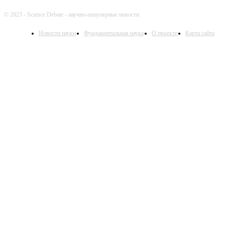
© 2023 - Science Debate - научно-популярные новости
Новости науки
Фундаментальная наука
О проекте
Карта сайта