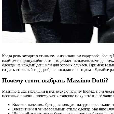
Когда речь заходит о стильном и изысканном гардеробе, бренд
налётом непринуждённости, что делает их идеальными для тех,
одежды на каждый день или для особых случаев. Примечательно,
создать стильный гардероб, не покидая своего дома. Давайте р
Почему стоит выбрать Massimo Dutti?
Massimo Dutti, входящий в испанскую группу Inditex, привлек
несколько причин, почему казахстанские покупатели всё чаще 
Высокое качество: бренд использует натуральные ткани, 
Элегантный и универсальный стиль: одежда Massimo Dutti
Широкий ассортимент: бренд предлагает как базовые вещи