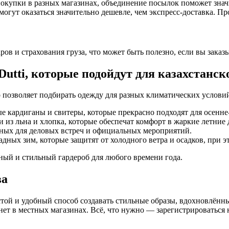
покупки в разных магазинах, объединение посылок поможет знач
огут оказаться значительно дешевле, чем экспресс-доставка. Пр
ров и страхования груза, что может быть полезно, если вы заказ
utti, которые подойдут для казахстанск
о позволяет подбирать одежду для разных климатических услови
ые кардиганы и свитеры, которые прекрасно подходят для осенне-
и из льна и хлопка, которые обеспечат комфорт в жаркие летние 
льных для деловых встреч и официальных мероприятий.
ладных зим, которые защитят от холодного ветра и осадков, при э
ный и стильный гардероб для любого времени года.
ва
той и удобный способ создавать стильные образы, вдохновлённы
ет в местных магазинах. Всё, что нужно — зарегистрироваться н