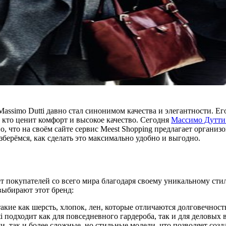
 Massimo Dutti давно стал синонимом качества и элегантности. 
 кто ценит комфорт и высокое качество. Сегодня
Массимо Дутти
 что на своём сайте сервис Meest Shopping предлагает организо
азберёмся, как сделать это максимально удобно и выгодно.
ает покупателей со всего мира благодаря своему уникальному ст
выбирают этот бренд:
такие как шерсть, хлопок, лен, которые отличаются долговечнос
 подходит как для повседневного гардероба, так и для деловых в
, так и более сложные, но стильные модели, что позволяет созд