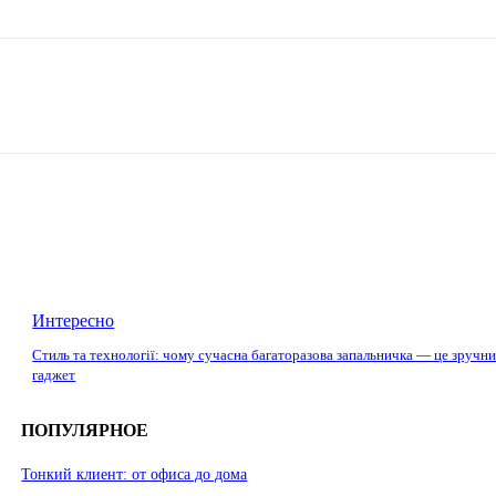
Интересно
Стиль та технології: чому сучасна багаторазова запальничка — це зручн
гаджет
ПОПУЛЯРНОЕ
Тонкий клиент: от офиса до дома