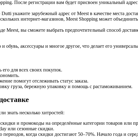
opping. После регистрации вам будет присвоен уникальный адре
utti укажите зарубежный адрес от Meest в качестве места доста
ескольких интернет-магазинов, Meest Shopping может объединит
кладе Meest, вы сможете выбрать предпочтительный способ доста
 и обувь, аксессуары и многое другое, что делает его универса
 его для всех своих покупок.
кономить.
ение помогут отслеживать статус заказа.
ховку груза, бережную упаковку и помощь с растаможиванием.
доставке
ли знать несколько хитростей:
 скидки и промокоды на определённые категории товаров или п
iday или сезонные скидки.
ько периодов, когда скидки достигают 50–70%. Начало года и сер