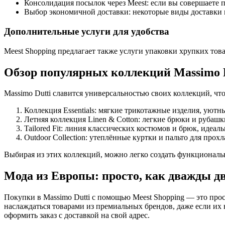
Консолидация посылок через Meest: если вы совершаете 
Выбор экономичной доставки: некоторые виды доставки м
Дополнительные услуги для удобства
Meest Shopping предлагает также услуги упаковки хрупких това
Обзор популярных коллекций Massimo D
Massimo Dutti славится универсальностью своих коллекций, чт
Коллекция Essentials: мягкие трикотажные изделия, уютн
Летняя коллекция Linen & Cotton: легкие брюки и рубашк
Tailored Fit: линия классических костюмов и брюк, идеа
Outdoor Collection: утеплённые куртки и пальто для прох
Выбирая из этих коллекций, можно легко создать функциональ
Мода из Европы: просто, как дважды д
Покупки в Massimo Dutti с помощью Meest Shopping — это прос
наслаждаться товарами из премиальных брендов, даже если их н
оформить заказ с доставкой на свой адрес.