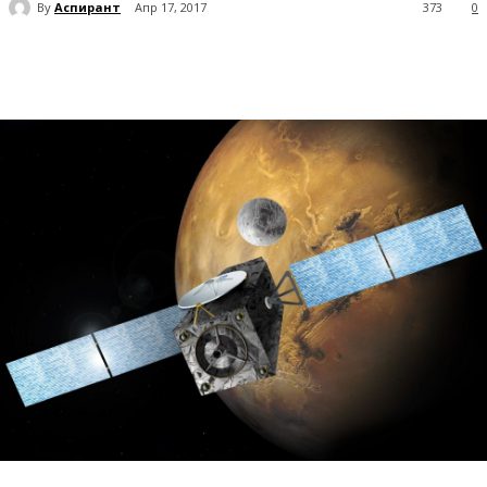
By
Аспирант
Апр 17, 2017
373
0