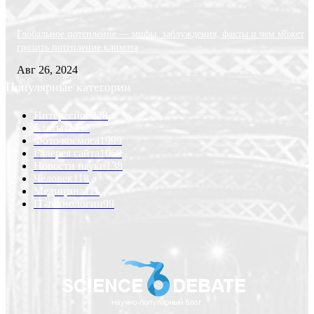
Глобальное потепление — мифы, заблуждения, факты и чем может
грозить потепление климата
Авг 26, 2024
Популярные категории
Интересно
6228
Статьи
2232
Фото космоса
1999
Галерея сайта
1068
Новости науки
138
Человек
118
Медицина
111
IT-технологии
99