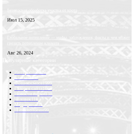
Безопасная обработка участка от крота
Июл 15, 2025
Глобальное потепление — мифы, заблуждения, факты и чем может
грозить потепление климата
Авг 26, 2024
Популярные категории
Интересно
6227
Статьи
2232
Фото космоса
1999
Галерея сайта
1068
Новости науки
138
Человек
118
Медицина
111
IT-технологии
99