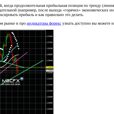
й, когда продолжительная прибыльная позиция по тренду (линия
ельной (например, после выхода «горячих» экономических новос
иксировать прибыль и как правильно это делать.
ом рынке и про
индикаторы форекс
узнать доступно вы можете на