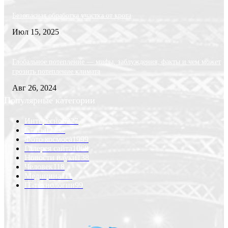
Безопасная обработка участка от крота
Июл 15, 2025
Глобальное потепление — мифы, заблуждения, факты и чем может
грозить потепление климата
Авг 26, 2024
Популярные категории
Интересно
6227
Статьи
2232
Фото космоса
1999
Галерея сайта
1068
Новости науки
138
Человек
118
Медицина
111
IT-технологии
99