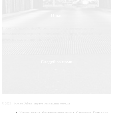
О нас
Проект ScienceDebate2008.com является научно-популярным
периодическим изданием, призванным освещать новые технологии и
помогать делать нашу жизнь лучше
Следуй за нами
© 2023 - Science Debate - научно-популярные новости
Новости науки
Фундаментальная наука
О проекте
Карта сайта