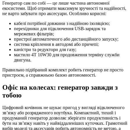
Генератор сам по собі — це лише частина автономної
екосистеми. Щоб отримати максимум зручності та надійності,
не варто забувати про аксесуари. Особливо корисні:
кабелі потрібної довжини з надійною ізоляцією;
перехідники для підключення USB-зарядок та
мережевих фільтрів;
пристрої автоматичного або дистанційного запуску;
система кріплення в автодомі або причепі;
каністри та редуктори для газу;
мастило 4Т 10W30 для продовження терміну служби
двигуна.
Правильно підібраний комплект робить генератор не просто
пристроєм, а справжньою базою автономності.
Офіс на колесах: генератор завжди з
тобою
Цифровий кочівник не шукає пригод у вигляді відключеного
зв’язку або розрядженого ноутбука. Компактний, тихий і
продуманий генератор дозволяє зберігати продуктивність і
бути на зв’язку навіть у найвіддаленіших куточках. Грамотний
вибір моделі та аксесуарів робить автономність не метою, а