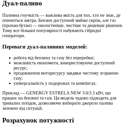
Дуал-паливо
Паливна гнучкість — важлива якість для тих, хто не знає, де
опиниться завтра. Бензин доступний майже скрізь, але газ
(пропан-бутан) — екологічніше, чистіше та дешевше рішення.
Тому все більшої популярності набувають гібридні
генератори.
Переваги дуал-паливних моделей:
робота від бензину та газу без переробки;
можливість економити, використовуючи доступний
ресурс;
продовження моторесурсу завдяки чистому згоранню
газу;
універсальність у подорожах та кемпінгах.
Приклад — GENERGY ESTRELA NEW 3.0/3.3 кВт, що
працює на бензині та газі. Ця модель чудово підходить для
тривалих поїздок, дозволяючи вибирати джерело палива
залежно від ситуації.
Розрахунок потужності