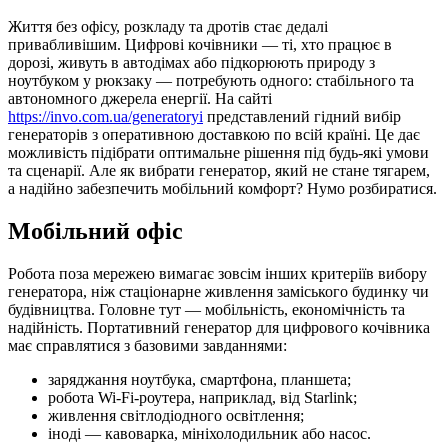
Життя без офісу, розкладу та дротів стає дедалі
привабливішим. Цифрові кочівники — ті, хто працює в
дорозі, живуть в автодімах або підкорюють природу з
ноутбуком у рюкзаку — потребують одного: стабільного та
автономного джерела енергії. На сайті
https://invo.com.ua/generatoryi
представлений гідний вибір
генераторів з оперативною доставкою по всій країні. Це дає
можливість підібрати оптимальне рішення під будь-які умови
та сценарії. Але як вибрати генератор, який не стане тягарем,
а надійно забезпечить мобільний комфорт? Нумо розбиратися.
Мобільний офіс
Робота поза мережею вимагає зовсім інших критеріїв вибору
генератора, ніж стаціонарне живлення заміського будинку чи
будівництва. Головне тут — мобільність, економічність та
надійність. Портативний генератор для цифрового кочівника
має справлятися з базовими завданнями:
заряджання ноутбука, смартфона, планшета;
робота Wi-Fi-роутера, наприклад, від Starlink;
живлення світлодіодного освітлення;
іноді — кавоварка, мініхолодильник або насос.