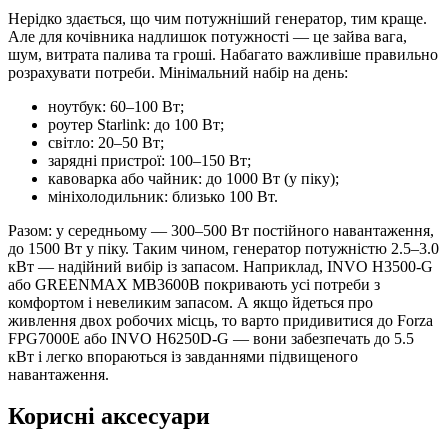
Нерідко здається, що чим потужніший генератор, тим краще.
Але для кочівника надлишок потужності — це зайва вага,
шум, витрата палива та гроші. Набагато важливіше правильно
розрахувати потреби. Мінімальний набір на день:
ноутбук: 60–100 Вт;
роутер Starlink: до 100 Вт;
світло: 20–50 Вт;
зарядні пристрої: 100–150 Вт;
кавоварка або чайник: до 1000 Вт (у піку);
мініхолодильник: близько 100 Вт.
Разом: у середньому — 300–500 Вт постійного навантаження,
до 1500 Вт у піку. Таким чином, генератор потужністю 2.5–3.0
кВт — надійний вибір із запасом. Наприклад, INVO H3500-G
або GREENMAX MB3600B покривають усі потреби з
комфортом і невеликим запасом. А якщо йдеться про
живлення двох робочих місць, то варто придивитися до Forza
FPG7000Е або INVO H6250D-G — вони забезпечать до 5.5
кВт і легко впораються із завданнями підвищеного
навантаження.
Корисні аксесуари