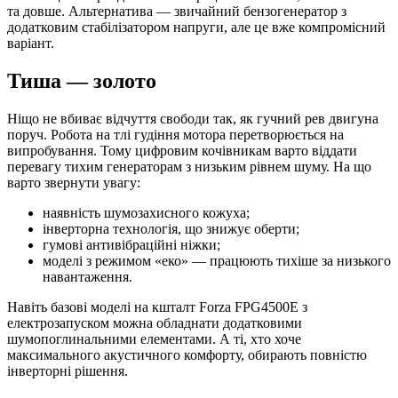
та довше. Альтернатива — звичайний бензогенератор з
додатковим стабілізатором напруги, але це вже компромісний
варіант.
Тиша — золото
Ніщо не вбиває відчуття свободи так, як гучний рев двигуна
поруч. Робота на тлі гудіння мотора перетворюється на
випробування. Тому цифровим кочівникам варто віддати
перевагу тихим генераторам з низьким рівнем шуму. На що
варто звернути увагу:
наявність шумозахисного кожуха;
інверторна технологія, що знижує оберти;
гумові антивібраційні ніжки;
моделі з режимом «еко» — працюють тихіше за низького
навантаження.
Навіть базові моделі на кшталт Forza FPG4500Е з
електрозапуском можна обладнати додатковими
шумопоглинальними елементами. А ті, хто хоче
максимального акустичного комфорту, обирають повністю
інверторні рішення.