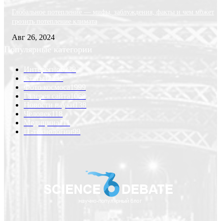
Глобальное потепление — мифы, заблуждения, факты и чем может
грозить потепление климата
Авг 26, 2024
Популярные категории
Интересно
6228
Статьи
2232
Фото космоса
1999
Галерея сайта
1068
Новости науки
138
Человек
118
Медицина
111
IT-технологии
99