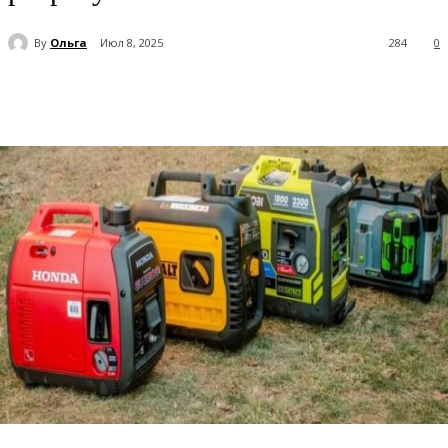
By
Ольга
Июл 8, 2025
284
0