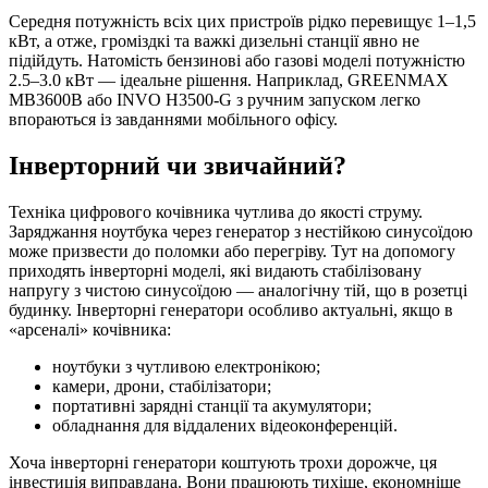
Середня потужність всіх цих пристроїв рідко перевищує 1–1,5
кВт, а отже, громіздкі та важкі дизельні станції явно не
підійдуть. Натомість бензинові або газові моделі потужністю
2.5–3.0 кВт — ідеальне рішення. Наприклад, GREENMAX
MB3600B або INVO H3500-G з ручним запуском легко
впораються із завданнями мобільного офісу.
Інверторний чи звичайний?
Техніка цифрового кочівника чутлива до якості струму.
Заряджання ноутбука через генератор з нестійкою синусоїдою
може призвести до поломки або перегріву. Тут на допомогу
приходять інверторні моделі, які видають стабілізовану
напругу з чистою синусоїдою — аналогічну тій, що в розетці
будинку. Інверторні генератори особливо актуальні, якщо в
«арсеналі» кочівника:
ноутбуки з чутливою електронікою;
камери, дрони, стабілізатори;
портативні зарядні станції та акумулятори;
обладнання для віддалених відеоконференцій.
Хоча інверторні генератори коштують трохи дорожче, ця
інвестиція виправдана. Вони працюють тихіше, економніше