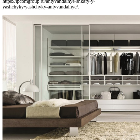
https://ipcomgroup.ru/antyvandalnye-shkafy-y-
yashchyky/yashchyky-antyvandalnye/.