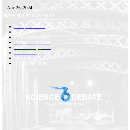
Авг 26, 2024
Популярные категории
Интересно
6228
Статьи
2232
Фото космоса
1999
Галерея сайта
1068
Новости науки
138
Человек
118
Медицина
111
IT-технологии
99