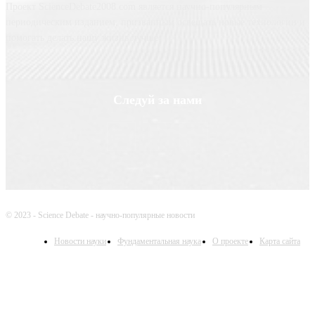
Проект ScienceDebate2008.com является научно-популярным
периодическим изданием, призванным освещать новые технологии и
помогать делать нашу жизнь лучше
Следуй за нами
© 2023 - Science Debate - научно-популярные новости
Новости науки
Фундаментальная наука
О проекте
Карта сайта