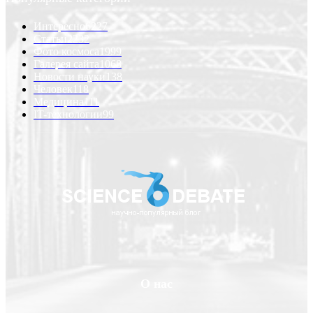
Интересно
6227
Статьи
2232
Фото космоса
1999
Галерея сайта
1068
Новости науки
138
Человек
118
Медицина
111
IT-технологии
99
О нас