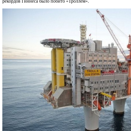
рекордов Гиннеса было побито «Троллем».