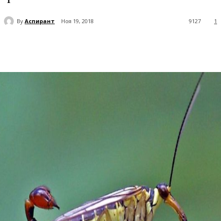
By
Аспирант
Ноя 19, 2018
9127
1