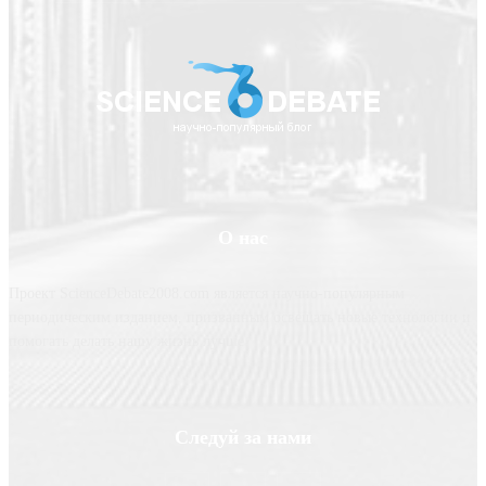
О нас
Проект ScienceDebate2008.com является научно-популярным
периодическим изданием, призванным освещать новые технологии и
помогать делать нашу жизнь лучше
Следуй за нами