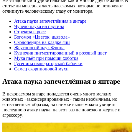
же загадочный и удивительный как и многое другое живое. В
статье ли мизерная часть насекомых, которые не позволяют
отлипнуть человеческому глазу от монитора.
Атака паука запечетлённая в янтаре
Чучело паука на паутина
Стрекоза в росе
Богомол «Цветок дьявола»
Сколопендра на кладке яиц
Жгутоногий паук Фрина
Кузнечик пигментированный в розовый цвет
Муха пьёт при помощи хоботка
Гусеница императорской бабочки
Самец скорпионовой мухи
Атака паука запечетлённая в янтаре
В ископаемом янтаре попадается очень много мелких
животных «законсервированных» таким необычным, но
естественным образом, на снимке выше можно увидеть
последнюю атаку паука, на этот раз не повезло и жертве и
агрессору.