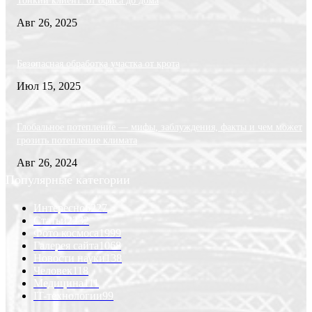
Тонкий клиент: от офиса до дома
Авг 26, 2025
Безопасная обработка участка от крота
Июл 15, 2025
Глобальное потепление — мифы, заблуждения, факты и чем может
грозить потепление климата
Авг 26, 2024
Популярные категории
Интересно
6227
Статьи
2232
Фото космоса
1999
Галерея сайта
1068
Новости науки
138
Человек
118
Медицина
111
IT-технологии
99