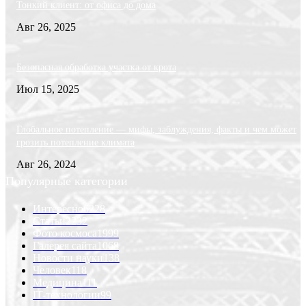
Тонкий клиент: от офиса до дома
Авг 26, 2025
Безопасная обработка участка от крота
Июл 15, 2025
Глобальное потепление — мифы, заблуждения, факты и чем может
грозить потепление климата
Авг 26, 2024
Популярные категории
Интересно
6228
Статьи
2232
Фото космоса
1999
Галерея сайта
1068
Новости науки
138
Человек
118
Медицина
111
IT-технологии
99