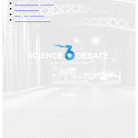
Новости науки
138
Человек
118
Медицина
111
IT-технологии
99
О нас
Проект ScienceDebate2008.com является научно-популярным
периодическим изданием, призванным освещать новые технологии и
помогать делать нашу жизнь лучше