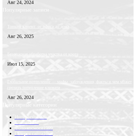
Авг 24, 2024
Популярные записи
Тонкий клиент: от офиса до дома
Авг 26, 2025
Безопасная обработка участка от крота
Июл 15, 2025
Глобальное потепление — мифы, заблуждения, факты и чем может
грозить потепление климата
Авг 26, 2024
Популярные категории
Интересно
6228
Статьи
2232
Фото космоса
1999
Галерея сайта
1068