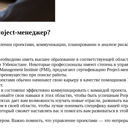
oject-менеджер?
лении проектами, коммуникации, планировании и анализе рисков
 необходимо иметь высшее образование в соответствующей облас
z в Узбекистане. Некоторые профессионалы имеют степень в упр
Management Institute (PMI), предлагают сертификацию Project-м
 преимущество при поиске работы.
ктами обычно начинают свою карьеру в качестве помощников Pr
т.
 в состоянии эффективно коммуницировать с командой проекта, 
вивайте свои навыки в этих областях, чтобы быть успешным Proj
ектах дает вам возможность изучать новые отрасли, развивать 
ом в своей области, чтобы лучше понимать специфику вашей отр
оторый сможет наставлять вас и помогать вам развиваться в этой
жером. Важно помнить, что управление проектами — это непреры