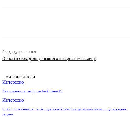
Поделиться
Предыдущая статья
Основні складові успішного інтернет-магазину
Похожие записи
Интересно
Как правильно выбрать Jack Daniel’s
Интересно
Стиль та технології: чому сучасна багаторазова запальничка — це зручний
гаджет