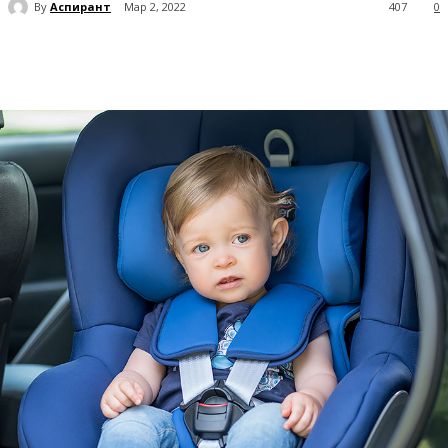
By
Аспирант
Мар 2, 2022
407
0