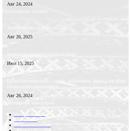
Авг 24, 2024
Популярные записи
Тонкий клиент: от офиса до дома
Авг 26, 2025
Безопасная обработка участка от крота
Июл 15, 2025
Глобальное потепление — мифы, заблуждения, факты и чем может
грозить потепление климата
Авг 26, 2024
Популярные категории
Интересно
6228
Статьи
2232
Фото космоса
1999
Галерея сайта
1068