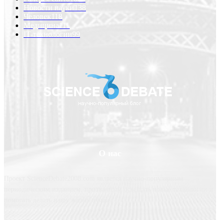
Новости науки
138
Человек
118
Медицина
111
IT-технологии
99
О нас
Проект ScienceDebate2008.com является научно-популярным
периодическим изданием, призванным освещать новые технологии и
помогать делать нашу жизнь лучше