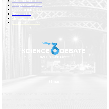
Фото космоса
1999
Галерея сайта
1068
Новости науки
138
Человек
118
Медицина
111
IT-технологии
99
О нас
Проект ScienceDebate2008.com является научно-популярным
периодическим изданием, призванным освещать новые технологии и
помогать делать нашу жизнь лучше