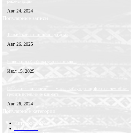
рекомендации
Авг 24, 2024
Популярные записи
Тонкий клиент: от офиса до дома
Авг 26, 2025
Безопасная обработка участка от крота
Июл 15, 2025
Глобальное потепление — мифы, заблуждения, факты и чем может
грозить потепление климата
Авг 26, 2024
Популярные категории
Интересно
6228
Статьи
2232