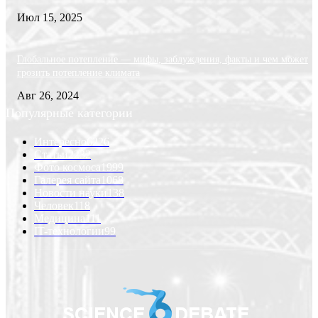
Июл 15, 2025
Глобальное потепление — мифы, заблуждения, факты и чем может
грозить потепление климата
Авг 26, 2024
Популярные категории
Интересно
6226
Статьи
2232
Фото космоса
1999
Галерея сайта
1068
Новости науки
138
Человек
118
Медицина
111
IT-технологии
99