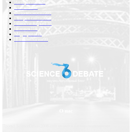
Интересно
6227
Статьи
2232
Фото космоса
1999
Галерея сайта
1068
Новости науки
138
Человек
118
Медицина
111
IT-технологии
99
О нас
Проект ScienceDebate2008.com является научно-популярным