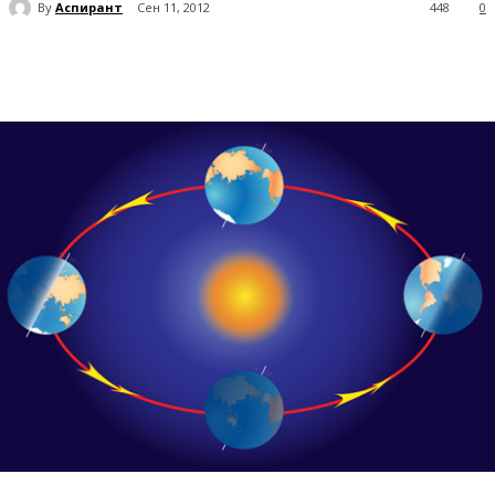
By
Аспирант
Сен 11, 2012
448
0