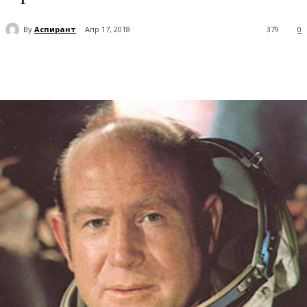
By
Аспирант
Апр 17, 2018
379
0