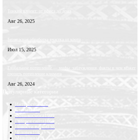
Тонкий клиент: от офиса до дома
Авг 26, 2025
Безопасная обработка участка от крота
Июл 15, 2025
Глобальное потепление — мифы, заблуждения, факты и чем может
грозить потепление климата
Авг 26, 2024
Популярные категории
Интересно
6227
Статьи
2232
Фото космоса
1999
Галерея сайта
1068
Новости науки
138
Человек
118
Медицина
111