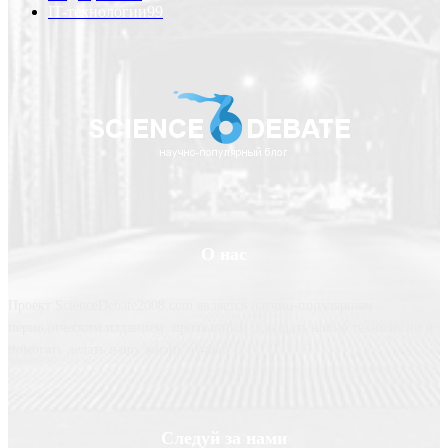
IT-технологии
99
О нас
Проект ScienceDebate2008.com является научно-популярным
периодическим изданием, призванным освещать новые технологии и
помогать делать нашу жизнь лучше
Следуй за нами