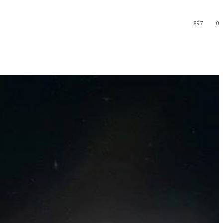
897
0