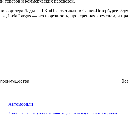
ки товаров и коммерческих перевозок.
ьного дилера Лады — ГК «Прагматика» в Санкт-Петербурге. Зде
бора, Lada Largus — это надежность, проверенная временем, и п
 преимущества
Вс
Автомобили
Кривошипно-шатунный механизм двигателя внутреннего сгорания