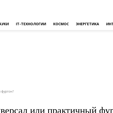
АУКИ
IT-ТЕХНОЛОГИИ
КОСМОС
ЭНЕРГЕТИКА
ИН
й фургон?
иверсал или практичный фу