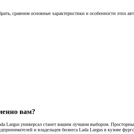
брать, сравним основные характеристики и особенности этих ав
менно вам?
Lada Largus универсал станет вашим лучшим выбором. Просторн
редпринимателей и владельцев бизнеса Lada Largus в кузове фу