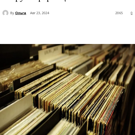
By
Ольга
Авг 23, 2024
2065
0