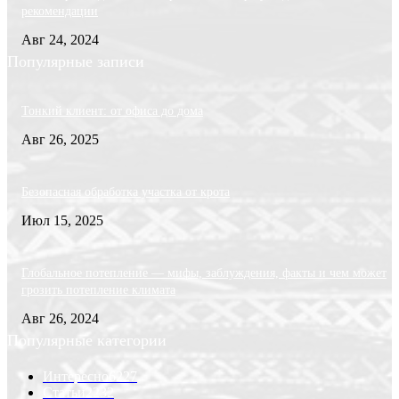
рекомендации
Авг 24, 2024
Популярные записи
Тонкий клиент: от офиса до дома
Авг 26, 2025
Безопасная обработка участка от крота
Июл 15, 2025
Глобальное потепление — мифы, заблуждения, факты и чем может
грозить потепление климата
Авг 26, 2024
Популярные категории
Интересно
6227
Статьи
2232