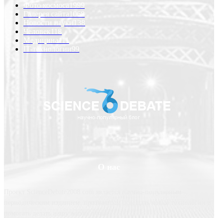
Фото космоса
1999
Галерея сайта
1068
Новости науки
138
Человек
118
Медицина
111
IT-технологии
99
О нас
Проект ScienceDebate2008.com является научно-популярным
периодическим изданием, призванным освещать новые технологии и
помогать делать нашу жизнь лучше