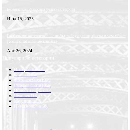
Безопасная обработка участка от крота
Июл 15, 2025
Глобальное потепление — мифы, заблуждения, факты и чем может
грозить потепление климата
Авг 26, 2024
Популярные категории
Интересно
6226
Статьи
2232
Фото космоса
1999
Галерея сайта
1068
Новости науки
138
Человек
118
Медицина
111
IT-технологии
99