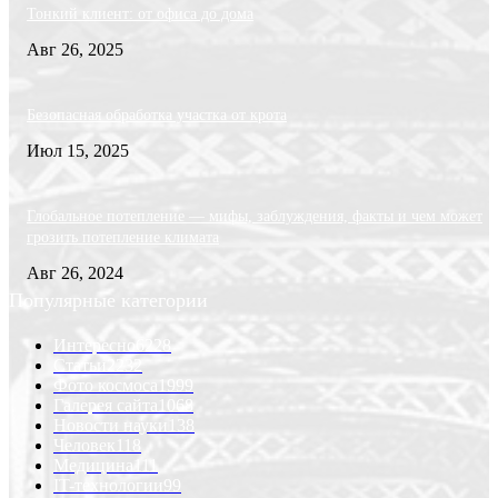
Тонкий клиент: от офиса до дома
Авг 26, 2025
Безопасная обработка участка от крота
Июл 15, 2025
Глобальное потепление — мифы, заблуждения, факты и чем может
грозить потепление климата
Авг 26, 2024
Популярные категории
Интересно
6228
Статьи
2232
Фото космоса
1999
Галерея сайта
1068
Новости науки
138
Человек
118
Медицина
111
IT-технологии
99