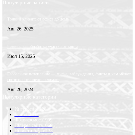
Популярные записи
Тонкий клиент: от офиса до дома
Авг 26, 2025
Безопасная обработка участка от крота
Июл 15, 2025
Глобальное потепление — мифы, заблуждения, факты и чем может
грозить потепление климата
Авг 26, 2024
Популярные категории
Интересно
6228
Статьи
2232
Фото космоса
1999
Галерея сайта
1068
Новости науки
138