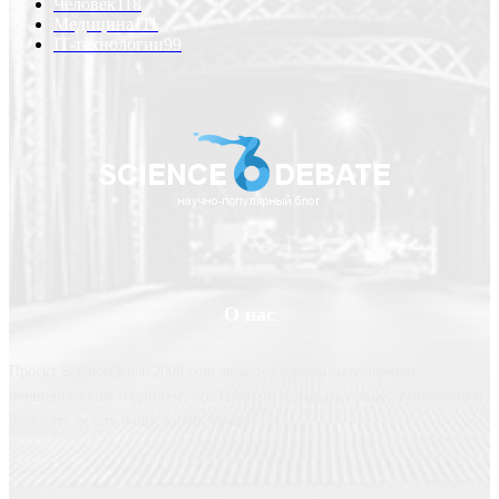
Человек
118
Медицина
111
IT-технологии
99
О нас
Проект ScienceDebate2008.com является научно-популярным
периодическим изданием, призванным освещать новые технологии и
помогать делать нашу жизнь лучше