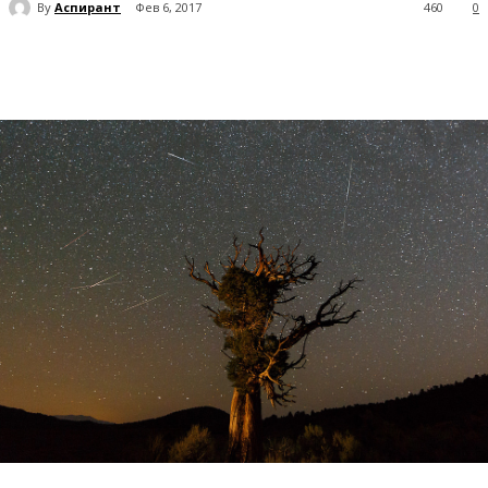
By
Аспирант
Фев 6, 2017
460
0