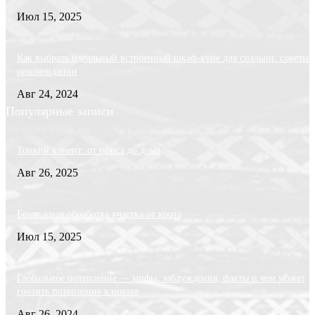
Июл 15, 2025
Как выбрать идеальный встроенный шкаф-купе для спальни: советы 
рекомендации
Авг 24, 2024
Популярные записи
Тонкий клиент: от офиса до дома
Авг 26, 2025
Безопасная обработка участка от крота
Июл 15, 2025
Глобальное потепление — мифы, заблуждения, факты и чем может
грозить потепление климата
Авг 26, 2024