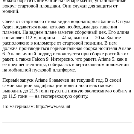
можно обратить внимание на четыре мачты, установленные
вокруг стартовой площадки. Они служат для защиты от
молний.
Слева от стартового стола видна водонапорная башня. Оттуда
будет подаваться вода, которая необходима для гашения
пламени. На заднем плане заметен сборочный цех. Его длина
составляет 112 м, ширина — 41 м, высота — 20 м. Здание
расположено в километре от стартовой позиции. В нем
должна производиться горизонтальная сборка носителя Ariane
6. Аналогичный подход используется при сборке российских
ракет, а также Falcon 9. Интересно, что ракета Ariane 5, как и
ее предшественницы, собиралась в вертикальном положении
на мобильной пусковой платформе.
Первый запуск Ariane 6 намечен на текущий год. В своей
самой мощной модификации новый носитель сможет
выводить до 21,5 тонн груза на низкую околоземную орбиту и
до 11,5 тонн — на геопереходную орбиту.
По материалам: http://www.esa.int