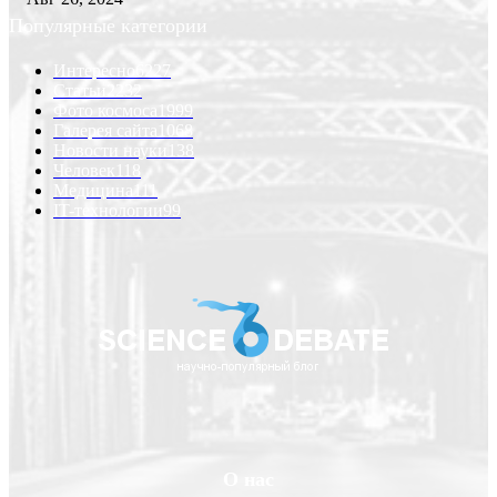
Популярные категории
Интересно
6227
Статьи
2232
Фото космоса
1999
Галерея сайта
1068
Новости науки
138
Человек
118
Медицина
111
IT-технологии
99
О нас