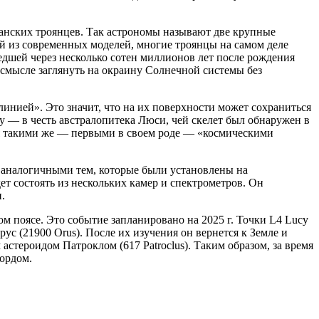
ианских троянцев. Так астрономы называют две крупные
й из современных моделей, многие троянцы на самом деле
дшей через несколько сотен миллионов лет после рождения
 смысле заглянуть на окраину Солнечной системы без
 линией». Это значит, что на их поверхности может сохраниться
y — в честь австралопитека Люси, чей скелет был обнаружен в
ся такими же — первыми в своем роде — «космическими
и, аналогичными тем, которые были установлены на
ет состоять из нескольких камер и спектрометров. Он
.
ом поясе. Это событие запланировано на 2025 г. Точки L4 Lucy
Орус (21900 Orus). После их изучения он вернется к Земле и
астероидом Патроклом (617 Patroclus). Таким образом, за время
кордом.