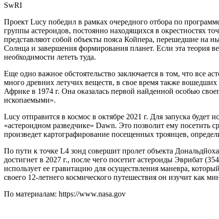
SwRI
Проект Lucy победил в рамках очередного отбора по программ
группы астероидов, постоянно находящихся в окрестностях то
представляют собой объекты пояса Койпера, перешедшие на н
Солнца и завершения формирования планет. Если эта теория ве
необходимости лететь туда.
Еще одно важное обстоятельство заключается в том, что все ас
много древних летучих веществ, в свое время также вошедших 
Африке в 1974 г. Она оказалась первой найденной особью сво
ископаемыми».
Lucy отправится в космос в октябре 2021 г. Для запуска будет
«астероидном разведчике» Dawn. Это позволит ему посетить сра
произведет картографирование посещенных троянцев, определи
По пути к точке L4 зонд совершит пролет объекта Дональдйоха
достигнет в 2027 г., после чего посетит астероиды Эврибат (354
использует ее гравитацию для осуществления маневра, который 
своего 12-летнего космического путешествия он изучит как м
По материалам: https://www.nasa.gov