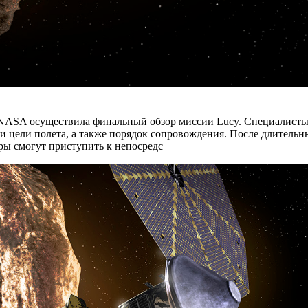
я NASA осуществила финальный обзор миссии Lucy. Специалисты 
н и цели полета, а также порядок сопровождения. После длител
еры смогут приступить к непосредс