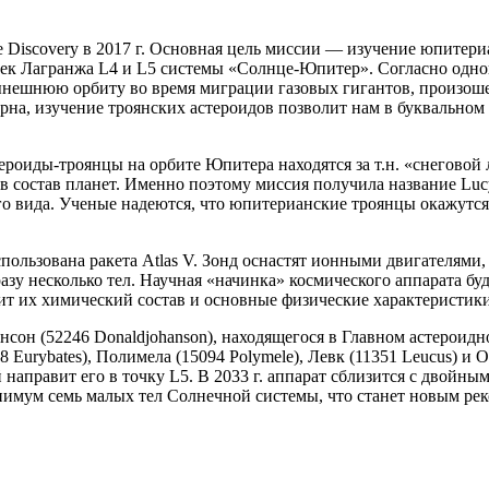
е Discovery в 2017 г. Основная цель миссии — изучение юпитер
чек Лагранжа L4 и L5 системы «Солнце-Юпитер». Согласно одно
ынешнюю орбиту во время миграции газовых гигантов, произоше
рна, изучение троянских астероидов позволит нам в буквальном
тероиды-троянцы на орбите Юпитера находятся за т.н. «снеговой
в состав планет. Именно поэтому миссия получила название Luc
его вида. Ученые надеются, что юпитерианские троянцы окажут
 использована ракета Atlas V. Зонд оснастят ионными двигателям
зу несколько тел. Научная «начинка» космического аппарата буд
т их химический состав и основные физические характеристики
нсон (52246 Donaldjohanson), находящегося в Главном астероидн
8 Eurybates), Полимела (15094 Polymele), Левк (11351 Leucus) и 
направит его в точку L5. В 2033 г. аппарат сблизится с двойным 
инимум семь малых тел Солнечной системы, что станет новым ре