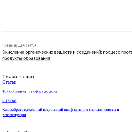
Поделиться
Предыдущая статья
Окисление органических веществ и соединений: процесс прот
продукты образования
Похожие записи
Статьи
Тонкий клиент: от офиса до дома
Статьи
Как выбрать идеальный встроенный шкаф-купе для спальни: советы и
рекомендации