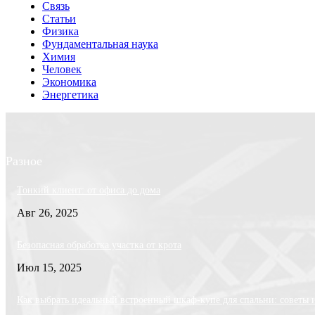
Связь
Статьи
Физика
Фундаментальная наука
Химия
Человек
Экономика
Энергетика
Разное
Тонкий клиент: от офиса до дома
Авг 26, 2025
Безопасная обработка участка от крота
Июл 15, 2025
Как выбрать идеальный встроенный шкаф-купе для спальни: советы 