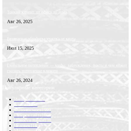
Тонкий клиент: от офиса до дома
Авг 26, 2025
Безопасная обработка участка от крота
Июл 15, 2025
Глобальное потепление — мифы, заблуждения, факты и чем может
грозить потепление климата
Авг 26, 2024
Популярные категории
Интересно
6227
Статьи
2232
Фото космоса
1999
Галерея сайта
1068
Новости науки
138
Человек
118
Медицина
111