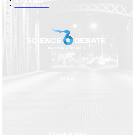
IT-технологии
99
О нас
Проект ScienceDebate2008.com является научно-популярным
периодическим изданием, призванным освещать новые технологии и
помогать делать нашу жизнь лучше
Следуй за нами