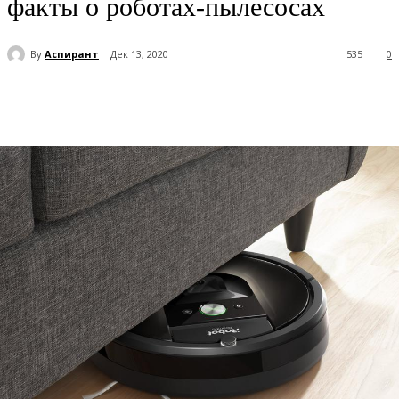
факты о роботах-пылесосах
By
Аспирант
Дек 13, 2020
535
0