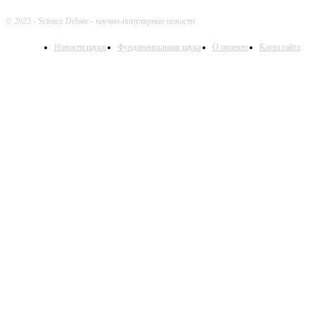
© 2023 - Science Debate - научно-популярные новости
Новости науки
Фундаментальная наука
О проекте
Карта сайта