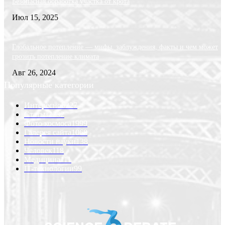
Безопасная обработка участка от крота
Июл 15, 2025
Глобальное потепление — мифы, заблуждения, факты и чем может
грозить потепление климата
Авг 26, 2024
Популярные категории
Интересно
6227
Статьи
2232
Фото космоса
1999
Галерея сайта
1068
Новости науки
138
Человек
118
Медицина
111
IT-технологии
99