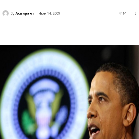
By
Аспирант
Июн 14, 2009
4414
3