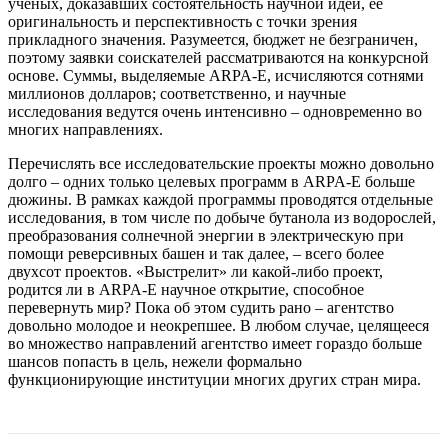
ученых, доказавших состоятельность научной идеи, её
оригинальность и перспективность с точки зрения
прикладного значения. Разумеется, бюджет не безграничен,
поэтому заявки соискателей рассматриваются на конкурсной
основе. Суммы, выделяемые ARPA-E, исчисляются сотнями
миллионов долларов; соответственно, и научные
исследования ведутся очень интенсивно – одновременно во
многих направлениях.
Перечислять все исследовательские проекты можно довольно
долго – одних только целевых программ в ARPA-E больше
дюжины. В рамках каждой программы проводятся отдельные
исследования, в том числе по добыче бутанола из водорослей,
преобразования солнечной энергии в электрическую при
помощи реверсивных башен и так далее, – всего более
двухсот проектов. «Выстрелит» ли какой-либо проект,
родится ли в ARPA-E научное открытие, способное
перевернуть мир? Пока об этом судить рано – агентство
довольно молодое и неокрепшее. В любом случае, целящееся
во множество направлений агентство имеет гораздо больше
шансов попасть в цель, нежели формально
функционирующие институции многих других стран мира.