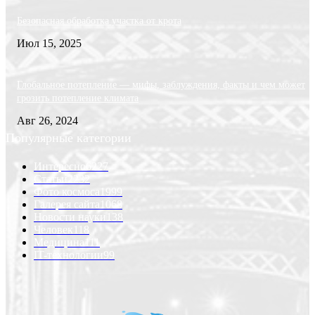
Безопасная обработка участка от крота
Июл 15, 2025
Глобальное потепление — мифы, заблуждения, факты и чем может
грозить потепление климата
Авг 26, 2024
Популярные категории
Интересно
6227
Статьи
2232
Фото космоса
1999
Галерея сайта
1068
Новости науки
138
Человек
118
Медицина
111
IT-технологии
99