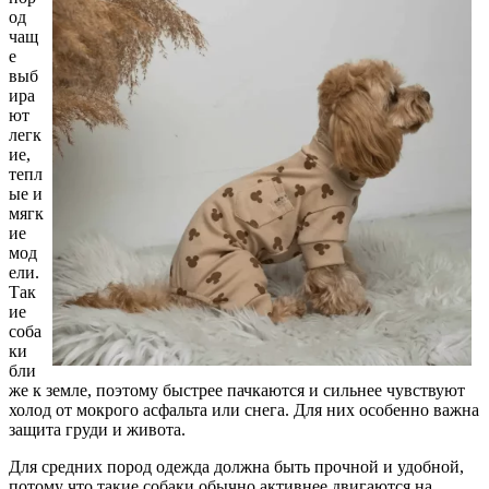
од
чащ
е
выб
ира
ют
легк
ие,
тепл
ые и
мягк
ие
мод
ели.
Так
ие
соба
ки
бли
же к земле, поэтому быстрее пачкаются и сильнее чувствуют
холод от мокрого асфальта или снега. Для них особенно важна
защита груди и живота.
Для средних пород одежда должна быть прочной и удобной,
потому что такие собаки обычно активнее двигаются на