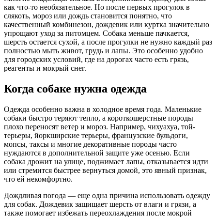
как что-то необязательное. Но после первых прогулок в
слякоть, мороз или дождь становится понятно, что
качественный комбинезон, дождевик или куртка значительно
упрощают уход за питомцем. Собака меньше пачкается,
шерсть остается сухой, а после прогулки не нужно каждый раз
полностью мыть живот, грудь и лапы. Это особенно удобно
для городских условий, где на дорогах часто есть грязь,
реагенты и мокрый снег.
Когда собаке нужна одежда
Одежда особенно важна в холодное время года. Маленькие
собаки быстро теряют тепло, а короткошерстные породы
плохо переносят ветер и мороз. Например, чихуахуа, той-
терьеры, йоркширские терьеры, французские бульдоги,
мопсы, таксы и многие декоративные породы часто
нуждаются в дополнительной защите уже осенью. Если
собака дрожит на улице, поджимает лапы, отказывается идти
или стремится быстрее вернуться домой, это явный признак,
что ей некомфортно.
Дождливая погода — еще одна причина использовать одежду
для собак. Дождевик защищает шерсть от влаги и грязи, а
также помогает избежать переохлаждения после мокрой