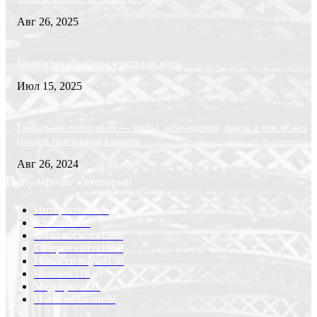
Авг 26, 2025
Безопасная обработка участка от крота
Июл 15, 2025
Глобальное потепление — мифы, заблуждения, факты и чем может
грозить потепление климата
Авг 26, 2024
Популярные категории
Интересно
6226
Статьи
2232
Фото космоса
1999
Галерея сайта
1068
Новости науки
138
Человек
118
Медицина
111
IT-технологии
99