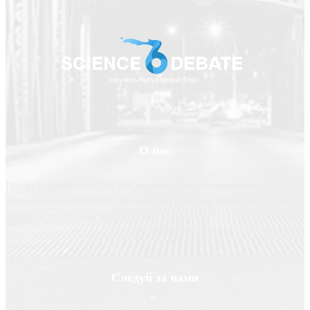
О нас
Проект ScienceDebate2008.com является научно-популярным
периодическим изданием, призванным освещать новые технологии и
помогать делать нашу жизнь лучше
Следуй за нами