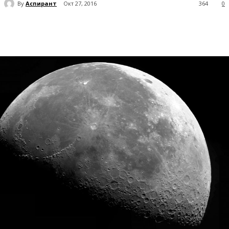
By
Аспирант
Окт 27, 2016
364
0