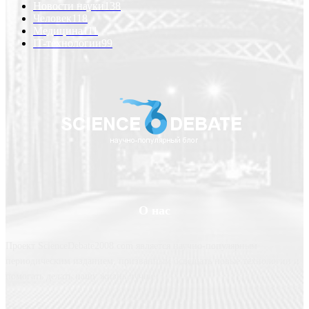
Новости науки
138
Человек
118
Медицина
111
IT-технологии
99
О нас
Проект ScienceDebate2008.com является научно-популярным
периодическим изданием, призванным освещать новые технологии и
помогать делать нашу жизнь лучше