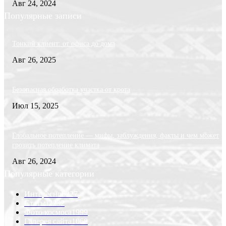
Авг 24, 2024
Популярные записи
Тонкий клиент: от офиса до дома
Авг 26, 2025
Безопасная обработка участка от крота
Июл 15, 2025
Глобальное потепление — мифы, заблуждения, факты и чем может
грозить потепление климата
Авг 26, 2024
Популярные категории
Интересно
6227
Статьи
2232
Фото космоса
1999
Галерея сайта
1068