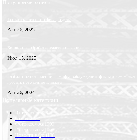
Популярные записи
Тонкий клиент: от офиса до дома
Авг 26, 2025
Безопасная обработка участка от крота
Июл 15, 2025
Глобальное потепление — мифы, заблуждения, факты и чем может
грозить потепление климата
Авг 26, 2024
Популярные категории
Интересно
6228
Статьи
2232
Фото космоса
1999
Галерея сайта
1068
Новости науки
138