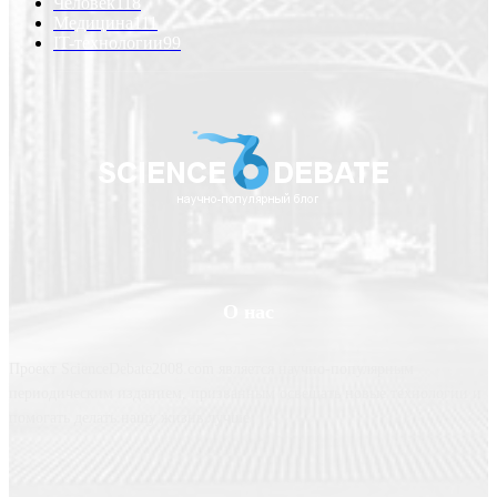
Человек
118
Медицина
111
IT-технологии
99
О нас
Проект ScienceDebate2008.com является научно-популярным
периодическим изданием, призванным освещать новые технологии и
помогать делать нашу жизнь лучше