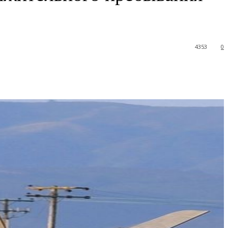
4353
0