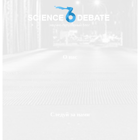
О нас
Проект ScienceDebate2008.com является научно-популярным
периодическим изданием, призванным освещать новые технологии и
помогать делать нашу жизнь лучше
Следуй за нами