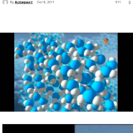
By
Аспирант
Окт 8, 2011
911
0