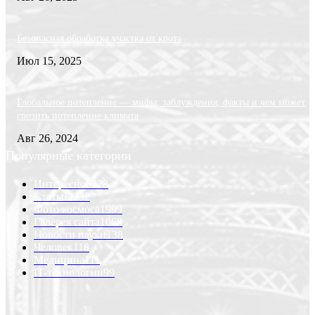
Безопасная обработка участка от крота
Июл 15, 2025
Глобальное потепление — мифы, заблуждения, факты и чем может
грозить потепление климата
Авг 26, 2024
Популярные категории
Интересно
6228
Статьи
2232
Фото космоса
1999
Галерея сайта
1068
Новости науки
138
Человек
118
Медицина
111
IT-технологии
99