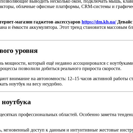
зволяющие выводить несколько окон, подключать мышь, клавиат
дакторы, облачные офисные платформы, CRM-системы и графич
тернет-магазин гаджетов аксессуаров
https://dm.kh.ua/
Девайс
крана и ёмкости аккумулятора. Этот тренд становится массовым 
вого уровня
 мощности, который ещё недавно ассоциировался с ноутбуками 
роцессы позволили добиться реального прироста скорости.
щают внимание на автономность: 12–15 часов активной работы с
ать ноутбук на весу неудобно.
 ноутбука
десятках профессиональных областей. Особенно заметна тенденц
ть, мгновенный доступ к данным и интуитивные жестовые инстр