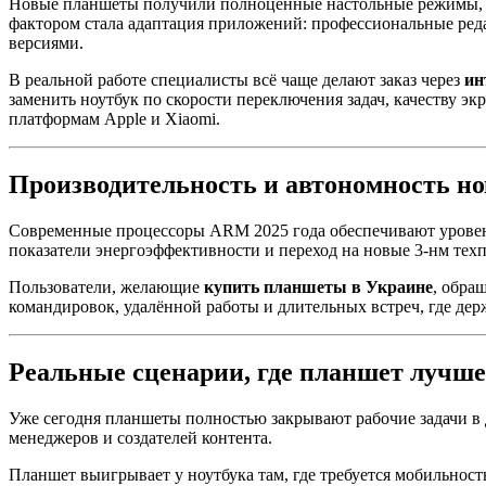
Новые планшеты получили полноценные настольные режимы, по
фактором стала адаптация приложений: профессиональные ре
версиями.
В реальной работе специалисты всё чаще делают заказ через
ин
заменить ноутбук по скорости переключения задач, качеству э
платформам Apple и Xiaomi.
Производительность и автономность но
Современные процессоры ARM 2025 года обеспечивают уровень
показатели энергоэффективности и переход на новые 3-нм техп
Пользователи, желающие
купить планшеты в Украине
, обра
командировок, удалённой работы и длительных встреч, где держ
Реальные сценарии, где планшет лучше
Уже сегодня планшеты полностью закрывают рабочие задачи в 
менеджеров и создателей контента.
Планшет выигрывает у ноутбука там, где требуется мобильнос