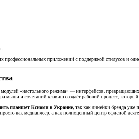
ы.
вых профессиональных приложений с поддержкой стилусов и од
ства
х модулей «настольного режима» — интерфейсов, превращающи
ра мыши и сочетаний клавиш создаёт рабочий процесс, который п
пить планшет Ксиоми в Украине
, так как линейки бренда уж
 просто как медиаплеер, а как полноценный центр офисной деяте