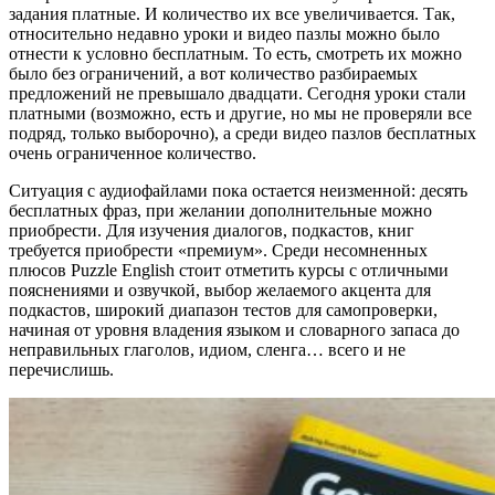
задания платные. И количество их все увеличивается. Так,
относительно недавно уроки и видео пазлы можно было
отнести к условно бесплатным. То есть, смотреть их можно
было без ограничений, а вот количество разбираемых
предложений не превышало двадцати. Сегодня уроки стали
платными (возможно, есть и другие, но мы не проверяли все
подряд, только выборочно), а среди видео пазлов бесплатных
очень ограниченное количество.
Ситуация с аудиофайлами пока остается неизменной: десять
бесплатных фраз, при желании дополнительные можно
приобрести. Для изучения диалогов, подкастов, книг
требуется приобрести «премиум». Среди несомненных
плюсов Puzzle English стоит отметить курсы с отличными
пояснениями и озвучкой, выбор желаемого акцента для
подкастов, широкий диапазон тестов для самопроверки,
начиная от уровня владения языком и словарного запаса до
неправильных глаголов, идиом, сленга… всего и не
перечислишь.