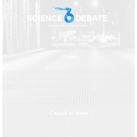
О нас
Проект ScienceDebate2008.com является научно-популярным
периодическим изданием, призванным освещать новые технологии и
помогать делать нашу жизнь лучше
Следуй за нами