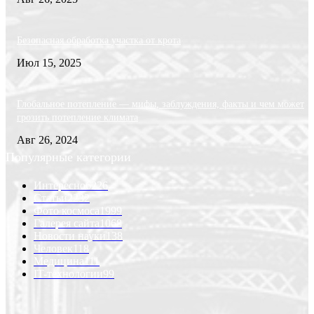
Безопасная обработка участка от крота
Июл 15, 2025
Глобальное потепление — мифы, заблуждения, факты и чем может
грозить потепление климата
Авг 26, 2024
Популярные категории
Интересно
6226
Статьи
2232
Фото космоса
1999
Галерея сайта
1068
Новости науки
138
Человек
118
Медицина
111
IT-технологии
99