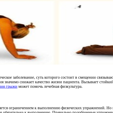
ическое заболевание, суть которого состоит в смещении связы
гия значимо снижает качество жизни пациента. Вызывает стойки
ния грыжи
может помочь лечебная физкультура.
яется ограничением к выполнению физических упражнений. Но на
о и обязательна к выполнению. Правильно подобранные упражнен