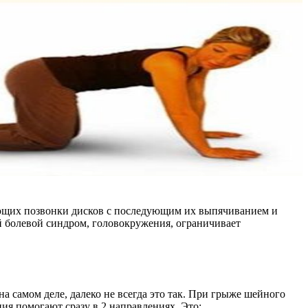
вающих позвонки дисков с последующим их выпячиванием и
й болевой синдром, головокружения, ограничивает
 самом деле, далеко не всегда это так. При грыже шейного
ия помогают сразу в 2 направлениях. Это: