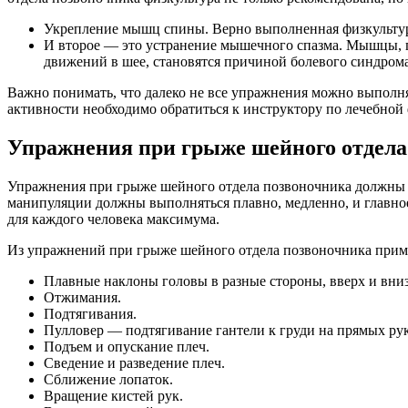
Укрепление мышц спины. Верно выполненная физкультура
И второе — это устранение мышечного спазма. Мышцы, п
движений в шее, становятся причиной болевого синдрома
Важно понимать, что далеко не все упражнения можно выполн
активности необходимо обратиться к инструктору по лечебной 
Упражнения при грыже шейного отдела
Упражнения при грыже шейного отдела позвоночника должны в
манипуляции должны выполняться плавно, медленно, и главное 
для каждого человека максимума.
Из упражнений при грыже шейного отдела позвоночника прим
Плавные наклоны головы в разные стороны, вверх и вниз
Отжимания.
Подтягивания.
Пулловер — подтягивание гантели к груди на прямых рук
Подъем и опускание плеч.
Сведение и разведение плеч.
Сближение лопаток.
Вращение кистей рук.