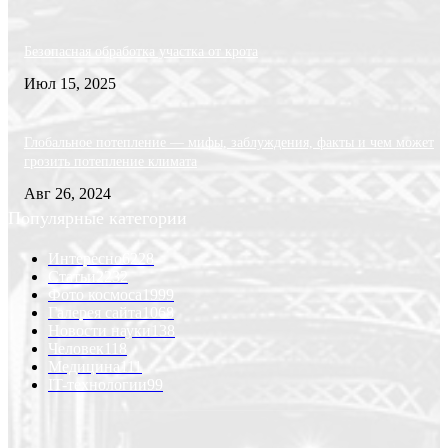
Безопасная обработка участка от крота
Июл 15, 2025
Глобальное потепление — мифы, заблуждения, факты и чем может
грозить потепление климата
Авг 26, 2024
Популярные категории
Интересно
6228
Статьи
2232
Фото космоса
1999
Галерея сайта
1068
Новости науки
138
Человек
118
Медицина
111
IT-технологии
99