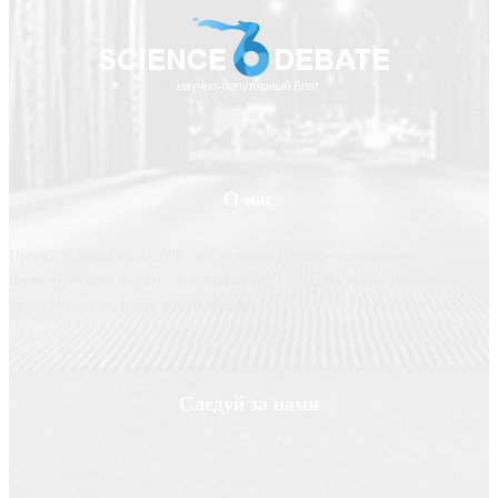
О нас
Проект ScienceDebate2008.com является научно-популярным
периодическим изданием, призванным освещать новые технологии и
помогать делать нашу жизнь лучше
Следуй за нами