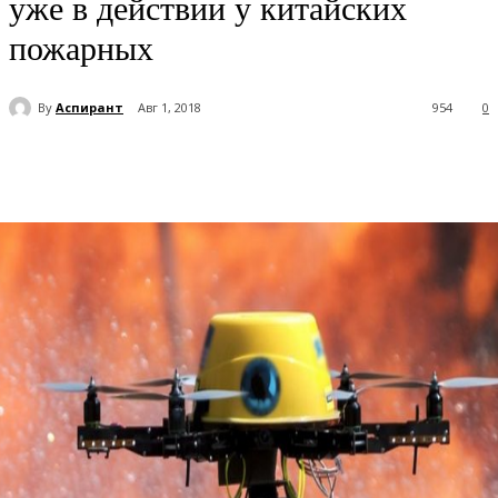
уже в действии у китайских
пожарных
By
Аспирант
Авг 1, 2018
954
0