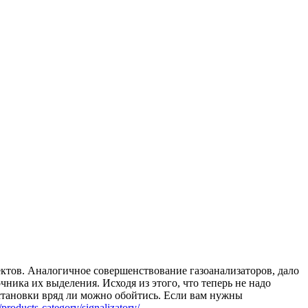
ъектов. Аналогичное совершенствование газоанализаторов, дало
ника их выделения. Исходя из этого, что теперь не надо
становки вряд ли можно обойтись. Если вам нужны
products-category/signalizatory/
.