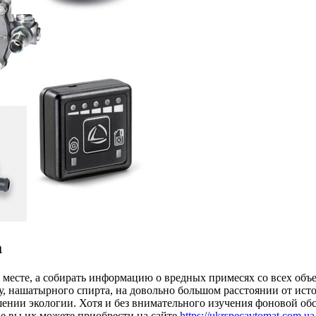
а
ом месте, а собирать информацию о вредных примесях со всех об
 нашатырного спирта, на довольно большом расстоянии от источ
шении экологии. Хотя и без внимательного изучения фоновой об
не вы их можете приобрести на сайте
https://ukrspecavtomat.com.ua/