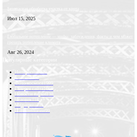
Безопасная обработка участка от крота
Июл 15, 2025
Глобальное потепление — мифы, заблуждения, факты и чем может
грозить потепление климата
Авг 26, 2024
Популярные категории
Интересно
6228
Статьи
2232
Фото космоса
1999
Галерея сайта
1068
Новости науки
138
Человек
118
Медицина
111
IT-технологии
99