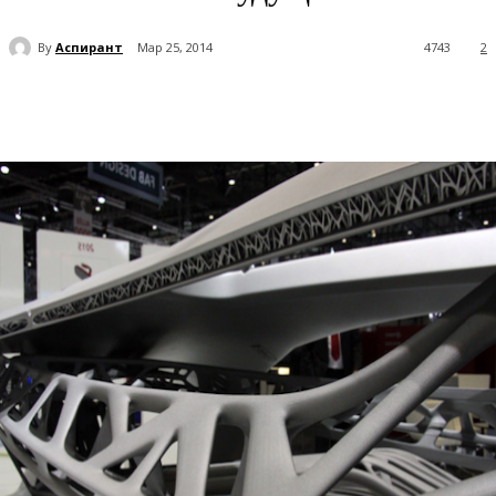
By
Аспирант
Мар 25, 2014
4743
2