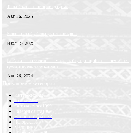
Тонкий клиент: от офиса до дома
Авг 26, 2025
Безопасная обработка участка от крота
Июл 15, 2025
Глобальное потепление — мифы, заблуждения, факты и чем может
грозить потепление климата
Авг 26, 2024
Популярные категории
Интересно
6228
Статьи
2232
Фото космоса
1999
Галерея сайта
1068
Новости науки
138
Человек
118
Медицина
111
IT-технологии
99